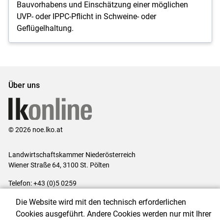
Bauvorhabens und Einschätzung einer möglichen
UVP- oder IPPC-Pflicht in Schweine- oder
Geflügelhaltung.
Über uns
© 2026 noe.lko.at
Landwirtschaftskammer Niederösterreich
Wiener Straße 64, 3100 St. Pölten
Telefon: +43 (0)5 0259
E-Mail:
office@lk-noe.at
Die Website wird mit den technisch erforderlichen
Impressum
|
Kontakt
|
Datenschutzerklärung
|
Barrierefreiheit
|
Cookies ausgeführt. Andere Cookies werden nur mit Ihrer