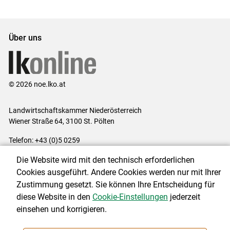
Über uns
© 2026 noe.lko.at
Landwirtschaftskammer Niederösterreich
Wiener Straße 64, 3100 St. Pölten
Telefon: +43 (0)5 0259
E-Mail:
office@lk-noe.at
Die Website wird mit den technisch erforderlichen
Impressum
|
Kontakt
|
Datenschutzerklärung
|
Barrierefreiheit
|
Cookies ausgeführt. Andere Cookies werden nur mit Ihrer
Cookie-Einstellungen
Zustimmung gesetzt. Sie können Ihre Entscheidung für
diese Website in den
Cookie-Einstellungen
jederzeit
einsehen und korrigieren.
NEWSLETTER