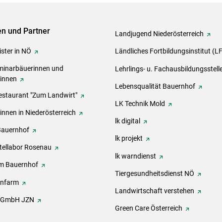
ven und Partner
Landjugend Niederösterreich
ster in NÖ
Ländliches Fortbildungsinstitut (L
inarbäuerinnen und
Lehrlings- u. Fachausbildungsstell
rinnen
Lebensqualität Bauernhof
estaurant "Zum Landwirt"
LK Technik Mold
innen in Niederösterreich
lk digital
Bauernhof
lk projekt
tellabor Rosenau
lk warndienst
m Bauernhof
Tiergesundheitsdienst NÖ
onfarm
Landwirtschaft verstehen
h GmbH JZN
Green Care Österreich