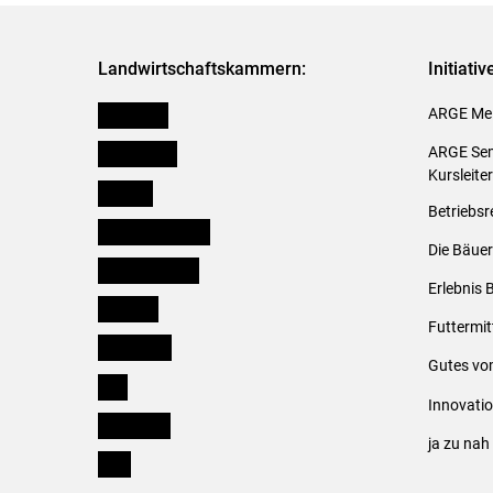
Landwirtschaftskammern:
Initiati
Österreich
ARGE Mei
Burgenland
ARGE Sem
Kursleite
Kärnten
Betriebsr
Niederösterreich
Die Bäuer
Oberösterreich
Erlebnis 
Salzburg
Futtermit
Steiermark
Gutes vo
Tirol
Innovati
Vorarlberg
ja zu na
Wien