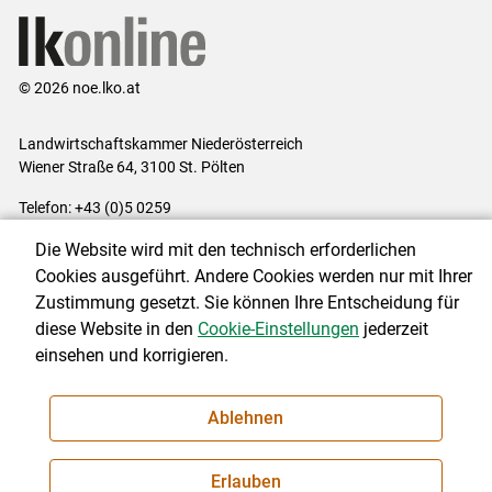
© 2026 noe.lko.at
Landwirtschaftskammer Niederösterreich
Wiener Straße 64, 3100 St. Pölten
Telefon: +43 (0)5 0259
E-Mail:
office@lk-noe.at
Die Website wird mit den technisch erforderlichen
Impressum
|
Kontakt
|
Datenschutzerklärung
|
Barrierefreiheit
|
Cookies ausgeführt. Andere Cookies werden nur mit Ihrer
Cookie-Einstellungen
Zustimmung gesetzt. Sie können Ihre Entscheidung für
diese Website in den
Cookie-Einstellungen
jederzeit
einsehen und korrigieren.
NEWSLETTER
Ablehnen
Erlauben