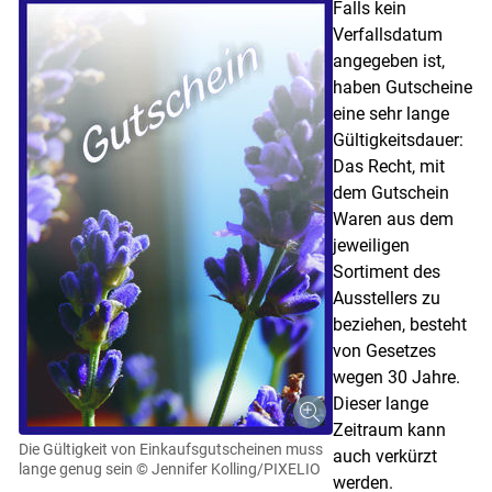
Falls kein
Verfallsdatum
angegeben ist,
haben Gutscheine
eine sehr lange
Gültigkeitsdauer:
Das Recht, mit
dem Gutschein
Waren aus dem
jeweiligen
Sortiment des
Ausstellers zu
beziehen, besteht
von Gesetzes
wegen 30 Jahre.
Dieser lange
Zeitraum kann
Die Gültigkeit von Einkaufsgutscheinen muss
auch verkürzt
lange genug sein
© Jennifer Kolling/PIXELIO
werden.