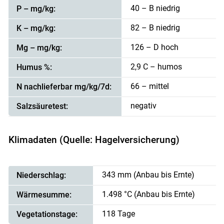
40 – B niedrig
P – mg/kg:
82 – B niedrig
K – mg/kg:
126 – D hoch
Mg – mg/kg:
2,9 C – humos
Humus %:
66 – mittel
N nachlieferbar mg/kg/7d:
negativ
Salzsäuretest:
Klimadaten (Quelle: Hagelversicherung)
343 mm (Anbau bis Ernte)
Skip to main content
Niederschlag:
1.498 °C (Anbau bis Ernte)
Wärmesumme:
118 Tage
Vegetationstage: