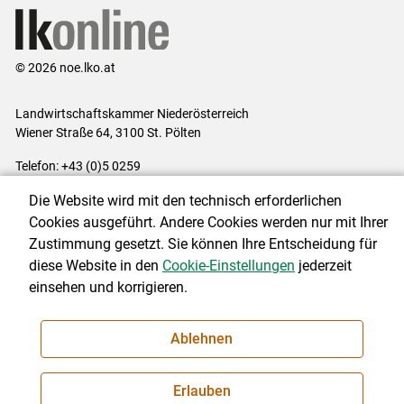
© 2026 noe.lko.at
Landwirtschaftskammer Niederösterreich
Wiener Straße 64, 3100 St. Pölten
Telefon: +43 (0)5 0259
E-Mail:
office@lk-noe.at
Die Website wird mit den technisch erforderlichen
Impressum
|
Kontakt
|
Datenschutzerklärung
|
Barrierefreiheit
|
Cookies ausgeführt. Andere Cookies werden nur mit Ihrer
Cookie-Einstellungen
Zustimmung gesetzt. Sie können Ihre Entscheidung für
diese Website in den
Cookie-Einstellungen
jederzeit
einsehen und korrigieren.
NEWSLETTER
Ablehnen
Erlauben