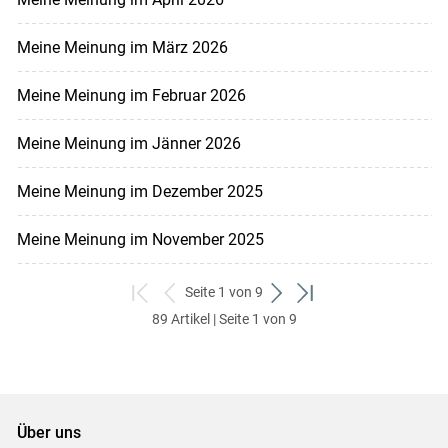
Meine Meinung im März 2026
Meine Meinung im Februar 2026
Meine Meinung im Jänner 2026
Meine Meinung im Dezember 2025
Meine Meinung im November 2025
Seite 1 von 9
zum
zurück
weiter
zum
89 Artikel | Seite 1 von 9
ersten
zum
zum
letzten
Set
vorigen
nächsten
Set
Set
Set
Über uns