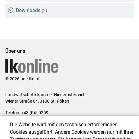
Downloads
(2)
Über uns
© 2026 noe.lko.at
Landwirtschaftskammer Niederösterreich
Wiener Straße 64, 3100 St. Pölten
Telefon: +43 (0)5 0259
E-Mail:
office@lk-noe.at
Die Website wird mit den technisch erforderlichen
Impressum
|
Kontakt
|
Datenschutzerklärung
|
Barrierefreiheit
|
Cookies ausgeführt. Andere Cookies werden nur mit Ihrer
Cookie-Einstellungen