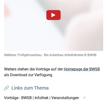
Zum Abspielen von YouTube-Videos auf dieser Website
müssen Cookies gesetzt werden
.
Für weitere Informationen lesen Sie bitte unsere
Datenschutzerklärung
.Sie können Ihre Entscheidung für
diese Website in den Cookie-Einstellungen jederzeit
einsehen und korrigieren
Webinar: Frühjahrsanbau - Bio Ackerbau Arbeitskreise
© BWSB
Cookies Einstellungen
Weiters stehen die Vorträge auf der
Homepage der BWSB
Skip to main content
Akzeptieren
als Download zur Verfügung.
Links zum Thema
Vorträge - BWSB | Infothek | Veranstaltungen