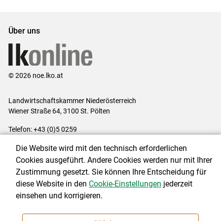
Über uns
© 2026 noe.lko.at
Landwirtschaftskammer Niederösterreich
Wiener Straße 64, 3100 St. Pölten
Telefon: +43 (0)5 0259
E-Mail:
office@lk-noe.at
Die Website wird mit den technisch erforderlichen
Impressum
|
Kontakt
|
Datenschutzerklärung
|
Barrierefreiheit
|
Cookies ausgeführt. Andere Cookies werden nur mit Ihrer
Cookie-Einstellungen
Zustimmung gesetzt. Sie können Ihre Entscheidung für
diese Website in den
Cookie-Einstellungen
jederzeit
einsehen und korrigieren.
NEWSLETTER