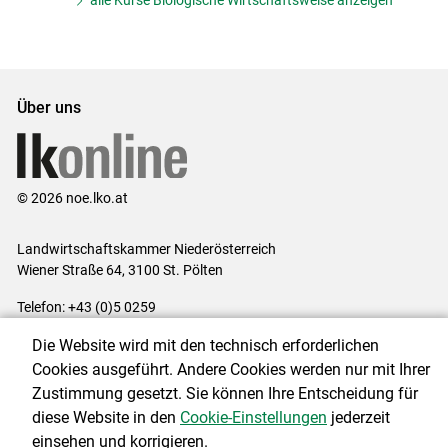
alle Kurse Biologische Wirtschaftsweise anzeigen
Über uns
© 2026 noe.lko.at
Landwirtschaftskammer Niederösterreich
Wiener Straße 64, 3100 St. Pölten
Telefon: +43 (0)5 0259
E-Mail:
office@lk-noe.at
Die Website wird mit den technisch erforderlichen
Impressum
|
Kontakt
|
Datenschutzerklärung
|
Barrierefreiheit
|
Cookies ausgeführt. Andere Cookies werden nur mit Ihrer
Cookie-Einstellungen
Zustimmung gesetzt. Sie können Ihre Entscheidung für
diese Website in den
Cookie-Einstellungen
jederzeit
einsehen und korrigieren.