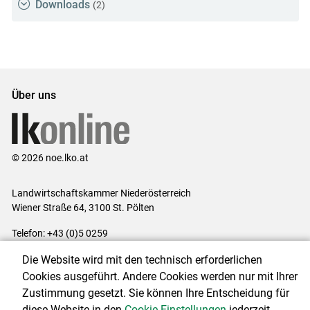
Downloads
(2)
Über uns
© 2026 noe.lko.at
Landwirtschaftskammer Niederösterreich
Wiener Straße 64, 3100 St. Pölten
Telefon: +43 (0)5 0259
E-Mail:
office@lk-noe.at
Die Website wird mit den technisch erforderlichen
Impressum
|
Kontakt
|
Datenschutzerklärung
|
Barrierefreiheit
|
Cookies ausgeführt. Andere Cookies werden nur mit Ihrer
Cookie-Einstellungen
Zustimmung gesetzt. Sie können Ihre Entscheidung für
diese Website in den
Cookie-Einstellungen
jederzeit