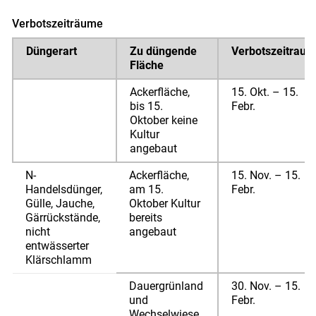
Verbotszeiträume
Düngerart
Zu düngende
Verbotszeitrau
Fläche
Ackerfläche,
15. Okt. – 15.
bis 15.
Febr.
Oktober keine
Kultur
Skip to main content
angebaut
N-
Ackerfläche,
15. Nov. – 15.
Handelsdünger,
am 15.
Febr.
Gülle, Jauche,
Oktober Kultur
Gärrückstände,
bereits
nicht
angebaut
entwässerter
Klärschlamm
Dauergrünland
30. Nov. – 15.
und
Febr.
Wechselwiese