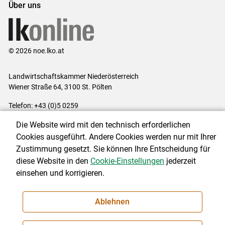
Über uns
© 2026 noe.lko.at
Landwirtschaftskammer Niederösterreich
Wiener Straße 64, 3100 St. Pölten
Telefon: +43 (0)5 0259
E-Mail:
office@lk-noe.at
Die Website wird mit den technisch erforderlichen
Impressum
|
Kontakt
|
Datenschutzerklärung
|
Barrierefreiheit
|
Cookies ausgeführt. Andere Cookies werden nur mit Ihrer
Cookie-Einstellungen
Zustimmung gesetzt. Sie können Ihre Entscheidung für
diese Website in den
Cookie-Einstellungen
jederzeit
einsehen und korrigieren.
NEWSLETTER
Ablehnen