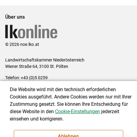
Über uns
© 2026 noe.lko.at
Landwirtschaftskammer Niederösterreich
Wiener Straße 64, 3100 St. Pölten
Telefon: +43 (0)5 0259
E-Mail:
office@lk-noe.at
Die Website wird mit den technisch erforderlichen
Impressum
|
Kontakt
|
Datenschutzerklärung
|
Barrierefreiheit
|
Cookies ausgeführt. Andere Cookies werden nur mit Ihrer
Cookie-Einstellungen
Zustimmung gesetzt. Sie können Ihre Entscheidung für
diese Website in den
Cookie-Einstellungen
jederzeit
einsehen und korrigieren.
NEWSLETTER
Ablehnen