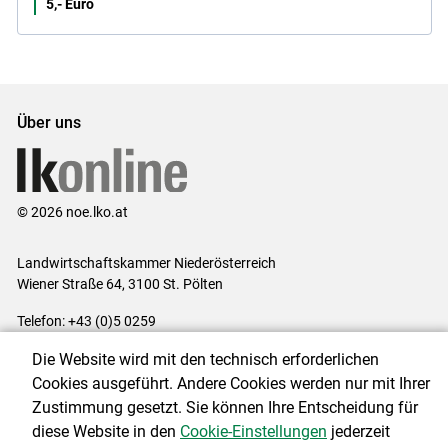
5,- Euro
Über uns
© 2026 noe.lko.at
Landwirtschaftskammer Niederösterreich
Wiener Straße 64, 3100 St. Pölten
Telefon: +43 (0)5 0259
E-Mail:
office@lk-noe.at
Die Website wird mit den technisch erforderlichen
Impressum
|
Kontakt
|
Datenschutzerklärung
|
Barrierefreiheit
|
Cookies ausgeführt. Andere Cookies werden nur mit Ihrer
Cookie-Einstellungen
Zustimmung gesetzt. Sie können Ihre Entscheidung für
diese Website in den
Cookie-Einstellungen
jederzeit