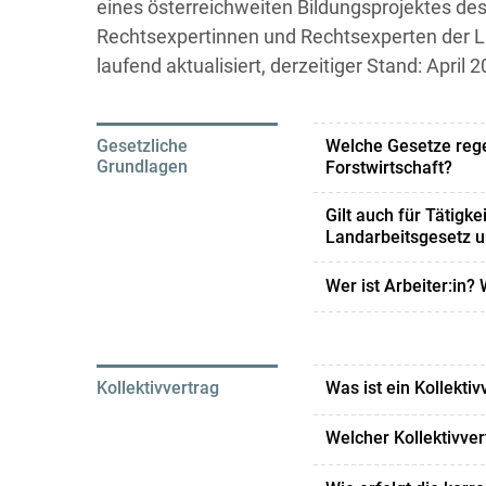
eines österreichweiten Bildungsprojektes de
Rechtsexpertinnen und Rechtsexperten der L
laufend aktualisiert, derzeitiger Stand: April 2
Welche Gesetze rege
Gesetzliche
Grundlagen
Forstwirtschaft?
Das
Landarbeitsgese
Gilt auch für Tätig
der Land- und Forstw
Landarbeitsgesetz u
Arbeiter:innen und di
Land- und forstwirts
Arbeitsvertragsrecht 
Wer ist Arbeiter:in? 
Landarbeitsgesetz un
regelt das
Gutsangest
In der Land- und Fors
Unterordnung zum lan
forstwirtschaftliche
bezeichnet. Als Gutsan
und das
Arbeitsvert
Betrieben oder deren
Was ist ein Kollektiv
Kollektivvertrag
kaufmännischer Diens
Ein Kollektivvertrag 
ist.
Welcher Kollektivve
Kollektivvertragspar
Der anwendbare Kolle
Arbeitgeber:innenver
Alle anderen Dienstne