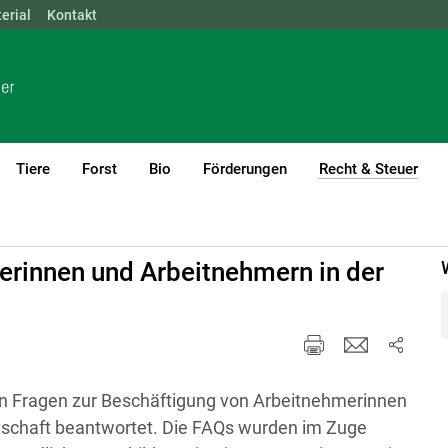
erial
NÖ
Kontakt
OÖ
SBG
STMK
TIROL
VBG
WIEN
Tiere
Forst
Bio
Förderungen
Recht & Steuer
(cur
rinnen und Arbeitnehmern in der
en Fragen zur Beschäftigung von Arbeitnehmerinnen
tschaft beantwortet. Die FAQs wurden im Zuge