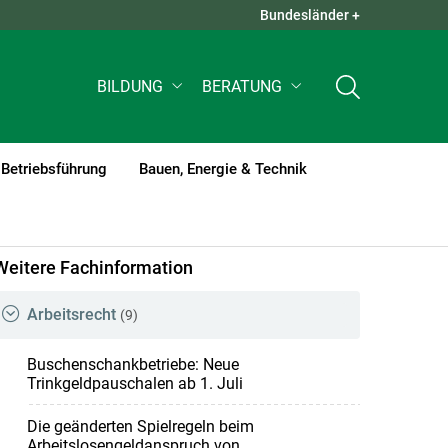
Bundesländer +
QUICK LINKS +
BILDUNG
BERATUNG
Betriebsführung
Bauen, Energie & Technik
rent)1
Weitere Fachinformation
Arbeitsrecht
(9)
Buschenschankbetriebe: Neue
Trinkgeldpauschalen ab 1. Juli
Die geänderten Spielregeln beim
Arbeitslosengeldanspruch von