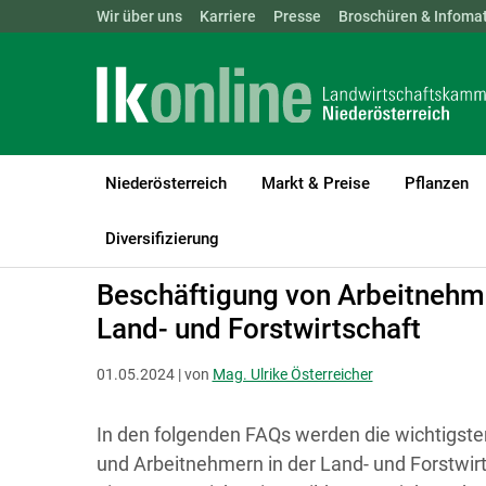
Landwirtschaftskammern:
Wir über uns
Karriere
Presse
ÖSTERREICH
Broschüren & Infomat
BGLD
KTN
Niederösterreich
Markt & Preise
Pflanzen
LK Niederösterreich
Recht & Steuer
Sozial- und Arbeitsrecht
Diversifizierung
Beschäftigung von Arbeitnehme
Land- und Forstwirtschaft
01.05.2024 | von
Mag. Ulrike Österreicher
In den folgenden FAQs werden die wichtigst
und Arbeitnehmern in der Land- und Forstwir