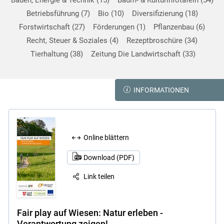
Bauen, Energie & Technik
15
Baum- & Kulturinfotafeln
54
Betriebsführung
7
Bio
10
Diversifizierung
18
Forstwirtschaft
27
Förderungen
1
Pflanzenbau
6
Recht, Steuer & Soziales
4
Rezeptbroschüre
34
Tierhaltung
38
Zeitung Die Landwirtschaft
33
INFORMATIONEN
Online blättern
Download (PDF)
Link teilen
Fair play auf Wiesen: Natur erleben -
Verantwortung zeigen!