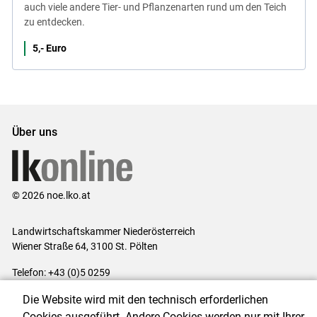
auch viele andere Tier- und Pflanzenarten rund um den Teich
zu entdecken.
5,- Euro
Über uns
© 2026 noe.lko.at
Landwirtschaftskammer Niederösterreich
Wiener Straße 64, 3100 St. Pölten
Telefon: +43 (0)5 0259
E-Mail:
office@lk-noe.at
Die Website wird mit den technisch erforderlichen
Impressum
|
Kontakt
|
Datenschutzerklärung
|
Barrierefreiheit
|
Cookies ausgeführt. Andere Cookies werden nur mit Ihrer