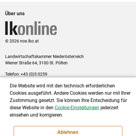
Über uns
© 2026 noe.lko.at
Landwirtschaftskammer Niederösterreich
Wiener Straße 64, 3100 St. Pölten
Telefon: +43 (0)5 0259
E-Mail:
office@lk-noe.at
Die Website wird mit den technisch erforderlichen
Impressum
|
Kontakt
|
Datenschutzerklärung
|
Barrierefreiheit
|
Cookies ausgeführt. Andere Cookies werden nur mit Ihrer
Cookie-Einstellungen
Zustimmung gesetzt. Sie können Ihre Entscheidung für
diese Website in den
Cookie-Einstellungen
jederzeit
einsehen und korrigieren.
NEWSLETTER
Ablehnen