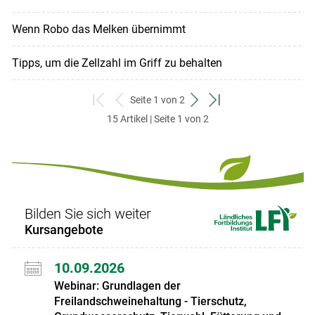
Wenn Robo das Melken übernimmt
Tipps, um die Zellzahl im Griff zu behalten
Seite 1 von 2
zum
zurück
weiter
zum
15 Artikel | Seite 1 von 2
ersten
zum
zum
letzten
Set
vorigen
nächsten
Set
Set
Set
Bilden Sie sich weiter
Kursangebote
10.09.2026
Webinar: Grundlagen der
Freilandschweinehaltung - Tierschutz,