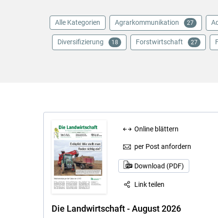
Alle Kategorien
Agrarkommunikation
Aq
27
Diversifizierung
Forstwirtschaft
18
27
Online blättern
per Post anfordern
Download (PDF)
Link teilen
Die Landwirtschaft - August 2026