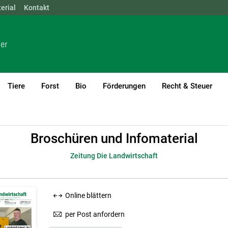
erial
NÖ
Kontakt
OÖ
SBG
STMK
TIROL
VBG
WIEN
Tiere
Forst
Bio
Förderungen
Recht & Steuer
rial
Zeitung Die Landwirtschaft
Broschüren und Infomaterial
Zeitung Die Landwirtschaft
Online blättern
per Post anfordern