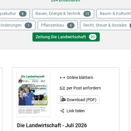
284 Broschüren
uakultur
Bauen, Energie & Technik
Baum- & Kulturin
8
15
Förderungen
Pflanzenbau
Recht, Steuer & Soziales
1
6
Zeitung Die Landwirtschaft
33
Online blättern
Skip to main content
per Post anfordern
Download (PDF)
Link teilen
Die Landwirtschaft - Juli 2026