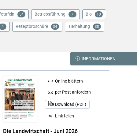
fotafeln
Betriebsführung
Bio
54
7
10
Rezeptbroschüre
Tierhaltung
4
34
38
INFORMATIONEN
Online blättern
per Post anfordern
Download (PDF)
Link teilen
Die Landwirtschaft - Juni 2026