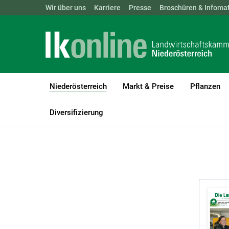
Landwirtschaftskammern:
Wir über uns
Karriere
Presse
ÖSTERREICH
Broschüren & Infomat
BGLD
KTN
Niederösterreich
Markt & Preise
Pflanzen
(current)1
LK Niederösterreich
Niederösterreich
Broschüren und Infomate
Diversifizierung