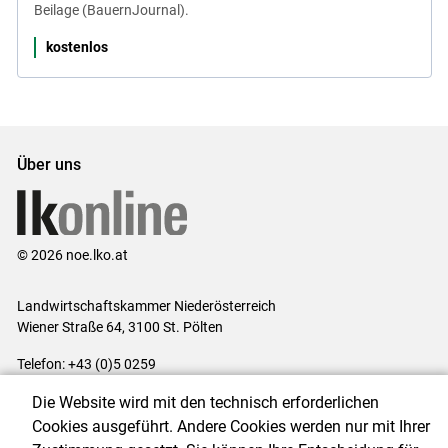
Beilage (BauernJournal).
kostenlos
Über uns
© 2026 noe.lko.at
Landwirtschaftskammer Niederösterreich
Wiener Straße 64, 3100 St. Pölten
Telefon: +43 (0)5 0259
E-Mail:
office@lk-noe.at
Die Website wird mit den technisch erforderlichen
Impressum
|
Kontakt
|
Datenschutzerklärung
|
Barrierefreiheit
|
Cookies ausgeführt. Andere Cookies werden nur mit Ihrer
Cookie-Einstellungen