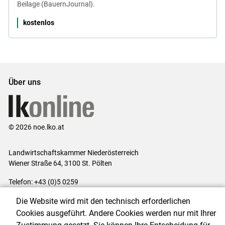
Beilage (BauernJournal).
kostenlos
Über uns
© 2026 noe.lko.at
Landwirtschaftskammer Niederösterreich
Wiener Straße 64, 3100 St. Pölten
Telefon: +43 (0)5 0259
E-Mail:
office@lk-noe.at
Die Website wird mit den technisch erforderlichen
Impressum
|
Kontakt
|
Datenschutzerklärung
|
Barrierefreiheit
|
Cookies ausgeführt. Andere Cookies werden nur mit Ihrer
Cookie-Einstellungen