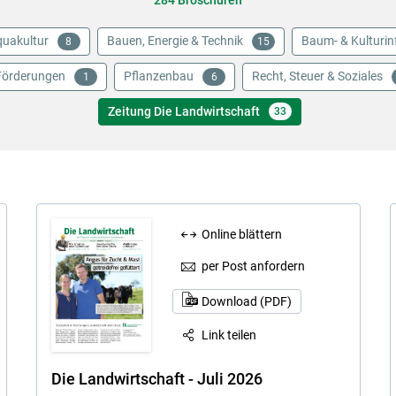
284 Broschüren
uakultur
Bauen, Energie & Technik
Baum- & Kulturin
8
15
Förderungen
Pflanzenbau
Recht, Steuer & Soziales
1
6
Zeitung Die Landwirtschaft
33
Online blättern
Skip to main content
per Post anfordern
Download (PDF)
Link teilen
Die Landwirtschaft - Juli 2026