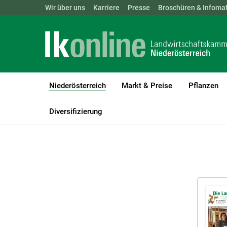
Landwirtschaftskammern:
Wir über uns
Karriere
Presse
ÖSTERREICH
Broschüren & Infomat
BGLD
KTN
Niederösterreich
Markt & Preise
Pflanzen
(current)1
LK Niederösterreich
Niederösterreich
Broschüren und Infomate
Diversifizierung