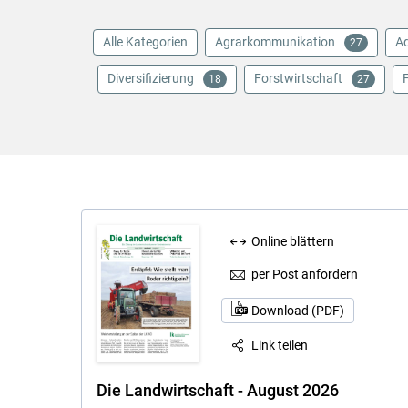
Alle Kategorien
Agrarkommunikation
Aq
27
Diversifizierung
Forstwirtschaft
18
27
Online blättern
per Post anfordern
Download (PDF)
Link teilen
Die Landwirtschaft - August 2026