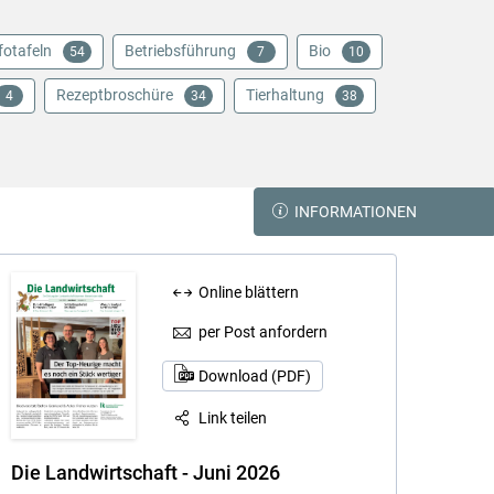
fotafeln
Betriebsführung
Bio
54
7
10
Rezeptbroschüre
Tierhaltung
4
34
38
INFORMATIONEN
Online blättern
per Post anfordern
Download (PDF)
Link teilen
Die Landwirtschaft - Juni 2026