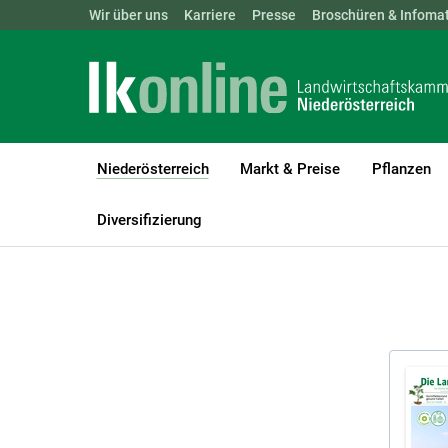
Landwirtschaftskammern:
Wir über uns
Karriere
Presse
ÖSTERREICH
Broschüren & Infomat
BGLD
KTN
Niederösterreich
Markt & Preise
Pflanzen
(current)1
LK Niederösterreich
Niederösterreich
Broschüren und Infomate
Diversifizierung