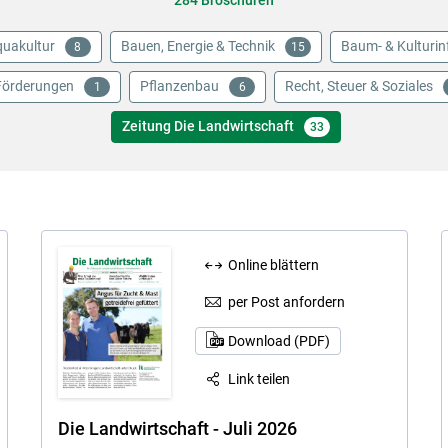
284 Broschüren
uakultur
Bauen, Energie & Technik
Baum- & Kulturin
8
15
Förderungen
Pflanzenbau
Recht, Steuer & Soziales
1
6
Zeitung Die Landwirtschaft
33
Online blättern
Skip to main content
per Post anfordern
Download (PDF)
Link teilen
Die Landwirtschaft - Juli 2026