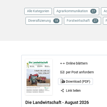
Alle Kategorien
Agrarkommunikation
Aq
27
Diversifizierung
Forstwirtschaft
18
27
Online blättern
per Post anfordern
Download (PDF)
Link teilen
Die Landwirtschaft - August 2026