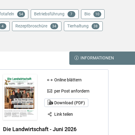
fotafeln
Betriebsführung
Bio
54
7
10
Rezeptbroschüre
Tierhaltung
4
34
38
INFORMATIONEN
Online blättern
per Post anfordern
Download (PDF)
Link teilen
Die Landwirtschaft - Juni 2026