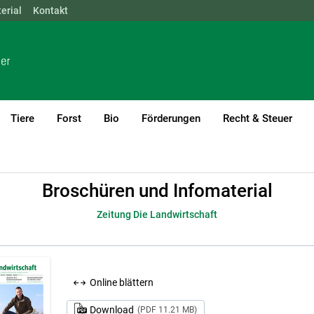
erial
NÖ
Kontakt
OÖ
SBG
STMK
TIROL
VBG
WIEN
Tiere
Forst
Bio
Förderungen
Recht & Steuer
rial
Zeitung Die Landwirtschaft
Broschüren und Infomaterial
Zeitung Die Landwirtschaft
Online blättern
Download
(PDF 11.21 MB)