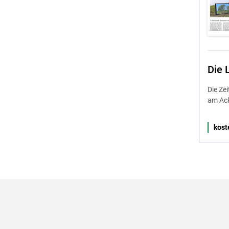
Die 
Die Ze
am Ack
kost