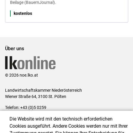
Beilage (BauernJournal).
kostenlos
Über uns
© 2026 noe.lko.at
Landwirtschaftskammer Niederösterreich
Wiener Straße 64, 3100 St. Pölten
Telefon: +43 (0)5 0259
E-Mail:
office@lk-noe.at
Die Website wird mit den technisch erforderlichen
Impressum
|
Kontakt
|
Datenschutzerklärung
|
Barrierefreiheit
|
Cookies ausgeführt. Andere Cookies werden nur mit Ihrer
Cookie-Einstellungen