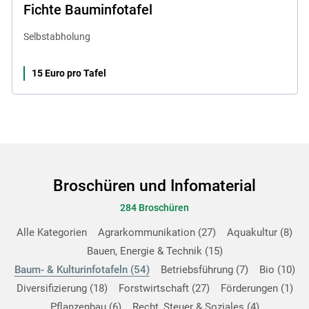
Fichte Bauminfotafel
Selbstabholung
15 Euro pro Tafel
Broschüren und Infomaterial
284 Broschüren
Alle Kategorien
Agrarkommunikation
27
Aquakultur
8
Bauen, Energie & Technik
15
Baum- & Kulturinfotafeln
54
Betriebsführung
7
Bio
10
Diversifizierung
18
Forstwirtschaft
27
Förderungen
1
Pflanzenbau
6
Recht, Steuer & Soziales
4