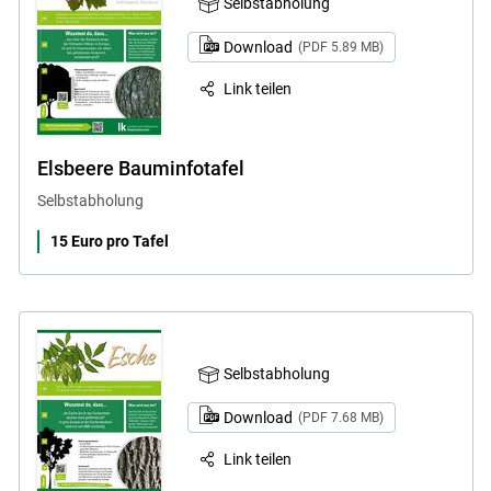
Selbstabholung
Skip to main content
Download
(PDF 5.89 MB)
Link teilen
Elsbeere Bauminfotafel
Selbstabholung
15 Euro pro Tafel
Selbstabholung
Download
(PDF 7.68 MB)
Link teilen