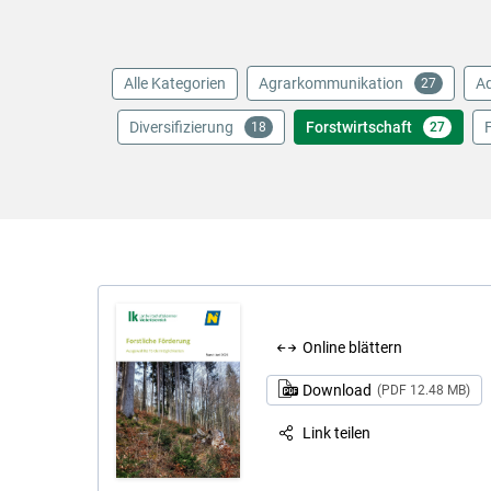
Alle Kategorien
Agrarkommunikation
Aq
27
Diversifizierung
Forstwirtschaft
18
27
Online blättern
Download
(PDF 12.48 MB)
Link teilen