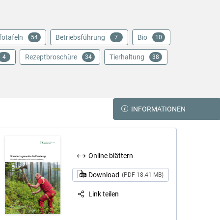
fotafeln
Betriebsführung
Bio
54
7
10
Rezeptbroschüre
Tierhaltung
4
34
38
INFORMATIONEN
Online blättern
Download
(PDF 18.41 MB)
Link teilen