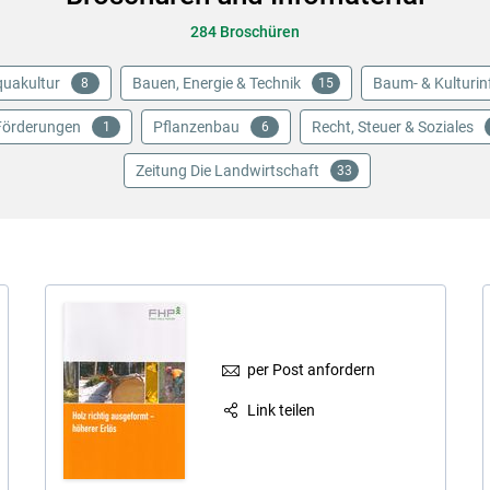
284 Broschüren
uakultur
Bauen, Energie & Technik
Baum- & Kulturin
8
15
Förderungen
Pflanzenbau
Recht, Steuer & Soziales
1
6
Zeitung Die Landwirtschaft
33
Skip to main content
per Post anfordern
Link teilen