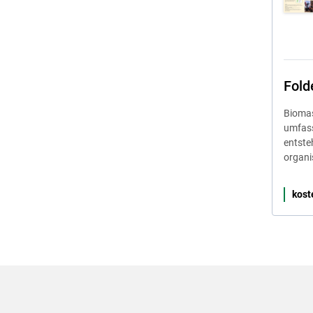
Fold
Biomas
umfass
entste
organi
kost