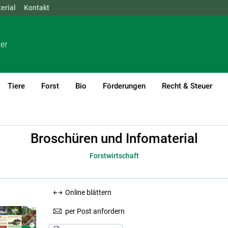
erial
NÖ
Kontakt
OÖ
SBG
STMK
TIROL
VBG
WIEN
Tiere
Forst
Bio
Förderungen
Recht & Steuer
rial
Forstwirtschaft
Broschüren und Infomaterial
Forstwirtschaft
Online blättern
per Post anfordern