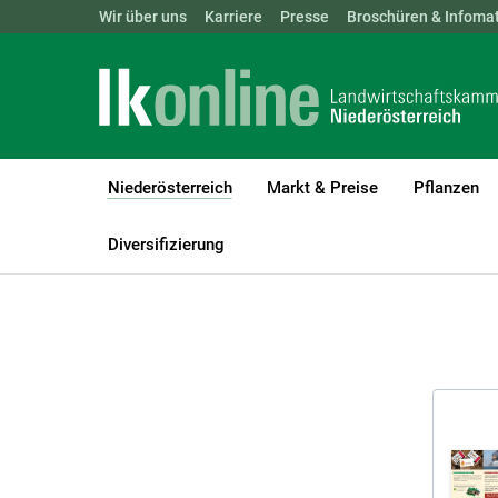
Landwirtschaftskammern:
Wir über uns
Karriere
Presse
ÖSTERREICH
Broschüren & Infomat
BGLD
KTN
Niederösterreich
Markt & Preise
Pflanzen
(current)1
LK Niederösterreich
Niederösterreich
Broschüren und Infomate
Diversifizierung