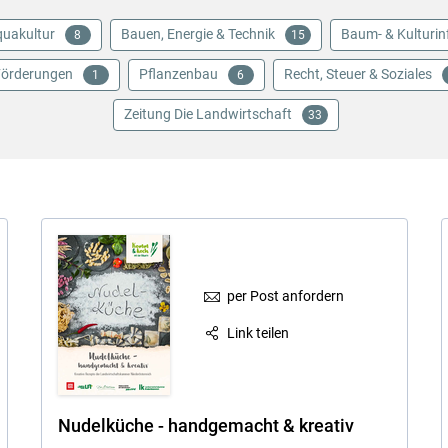
uakultur
Bauen, Energie & Technik
Baum- & Kulturin
8
15
örderungen
Pflanzenbau
Recht, Steuer & Soziales
1
6
Zeitung Die Landwirtschaft
33
Skip to main content
per Post anfordern
Link teilen
Nudelküche - handgemacht & kreativ