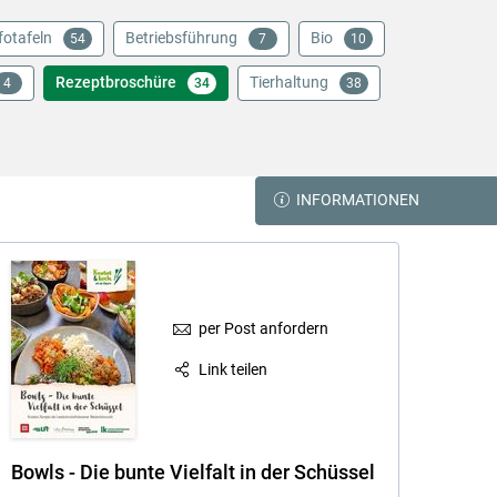
fotafeln
Betriebsführung
Bio
54
7
10
Rezeptbroschüre
Tierhaltung
4
34
38
INFORMATIONEN
per Post anfordern
Link teilen
Bowls - Die bunte Vielfalt in der Schüssel