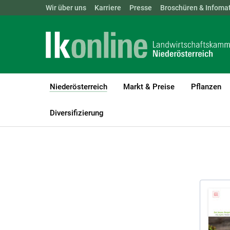
Landwirtschaftskammern:
Wir über uns
Karriere
Presse
ÖSTERREICH
Broschüren & Infomat
BGLD
KTN
Niederösterreich
Markt & Preise
Pflanzen
(current)1
LK Niederösterreich
Niederösterreich
Broschüren und Infomate
Diversifizierung