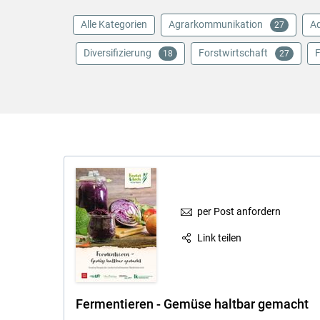
Alle Kategorien
Agrarkommunikation
Aq
27
Diversifizierung
Forstwirtschaft
F
18
27
per Post anfordern
Link teilen
Fermentieren - Gemüse haltbar gemacht