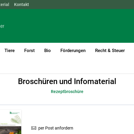
erial
NÖ
Kontakt
OÖ
SBG
STMK
TIROL
VBG
WIEN
Tiere
Forst
Bio
Förderungen
Recht & Steuer
rial
Rezeptbroschüre
Broschüren und Infomaterial
Rezeptbroschüre
per Post anfordern