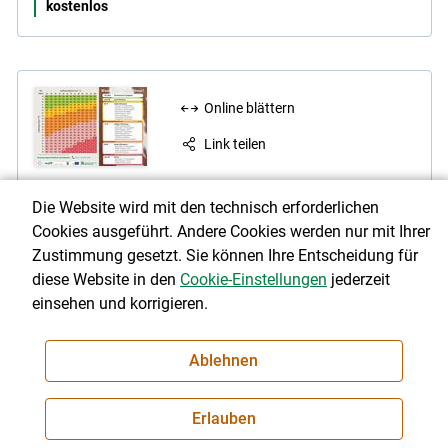
kostenlos
Online blättern
Link teilen
Wann führt Hitze zum Stress?
Die Website wird mit den technisch erforderlichen
A4-Tabelle über Luftfeuchtigkeit und Lufttemperatur zur
Cookies ausgeführt. Andere Cookies werden nur mit Ihrer
Bewertung von Hitzestress für Milchkühe
Zustimmung gesetzt. Sie können Ihre Entscheidung für
diese Website in den
Cookie-Einstellungen
jederzeit
Porto
einsehen und korrigieren.
Ablehnen
Online blättern
Erlauben
Download
(PDF 2.99 MB)