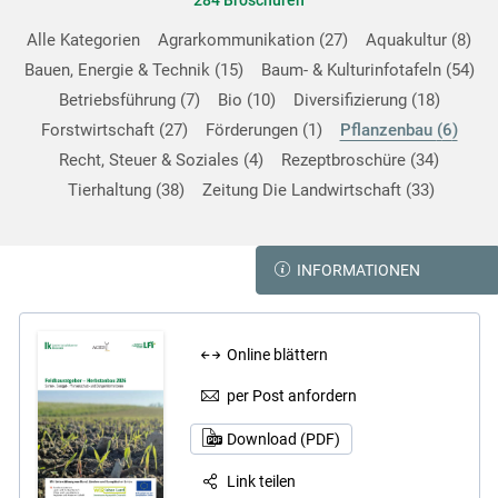
284 Broschüren
Alle Kategorien
Agrarkommunikation
27
Aquakultur
8
Bauen, Energie & Technik
15
Baum- & Kulturinfotafeln
54
Betriebsführung
7
Bio
10
Diversifizierung
18
Forstwirtschaft
27
Förderungen
1
Pflanzenbau
6
Skip to main content
Recht, Steuer & Soziales
4
Rezeptbroschüre
34
Tierhaltung
38
Zeitung Die Landwirtschaft
33
INFORMATIONEN
Online blättern
per Post anfordern
Download (PDF)
Link teilen