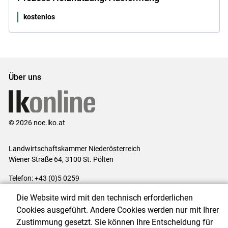
kostenlos
Über uns
© 2026 noe.lko.at
Landwirtschaftskammer Niederösterreich
Wiener Straße 64, 3100 St. Pölten
Telefon: +43 (0)5 0259
E-Mail:
office@lk-noe.at
Die Website wird mit den technisch erforderlichen
Impressum
|
Kontakt
|
Datenschutzerklärung
|
Barrierefreiheit
|
Cookies ausgeführt. Andere Cookies werden nur mit Ihrer
Cookie-Einstellungen
Zustimmung gesetzt. Sie können Ihre Entscheidung für