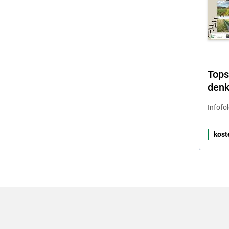
Tops
den
Infofo
kost