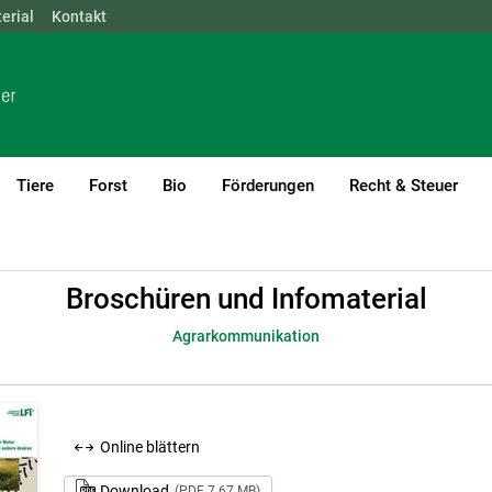
erial
NÖ
Kontakt
OÖ
SBG
STMK
TIROL
VBG
WIEN
Tiere
Forst
Bio
Förderungen
Recht & Steuer
rial
Agrarkommunikation
Broschüren und Infomaterial
Agrarkommunikation
Online blättern
Download
(PDF 7.67 MB)