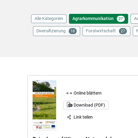
Alle Kategorien
Agrarkommunikation
A
27
Diversifizierung
Forstwirtschaft
18
27
Online blättern
Download (PDF)
Link teilen