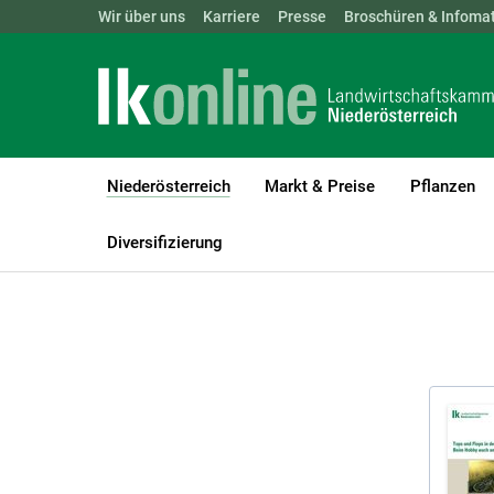
Landwirtschaftskammern:
Wir über uns
Karriere
Presse
ÖSTERREICH
Broschüren & Infomat
BGLD
KTN
Niederösterreich
Markt & Preise
Pflanzen
(current)1
LK Niederösterreich
Niederösterreich
Broschüren und Infomate
Diversifizierung