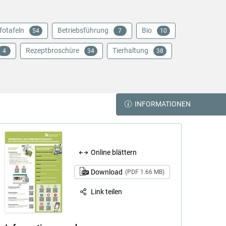
fotafeln
Betriebsführung
Bio
54
7
10
Rezeptbroschüre
Tierhaltung
4
34
38
INFORMATIONEN
Online blättern
Download
(PDF 1.66 MB)
Link teilen