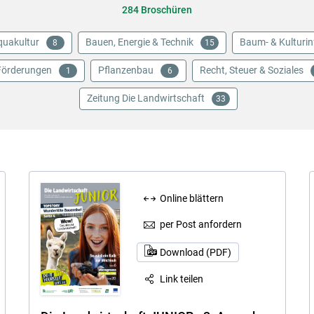
284 Broschüren
quakultur
Bauen, Energie & Technik
Baum- & Kulturin
8
15
Förderungen
Pflanzenbau
Recht, Steuer & Soziales
1
6
Zeitung Die Landwirtschaft
33
Skip to main content
Online blättern
per Post anfordern
Download (PDF)
Link teilen