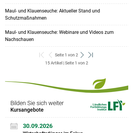
Maul- und Klauenseuche: Aktueller Stand und
Schutzmaßnahmen
Maul- und Klauenseuche: Webinare und Videos zum
Nachschauen
Seite 1 von 2
zum
zurück
weiter
zum
15 Artikel | Seite 1 von 2
ersten
zum
zum
letzten
Set
vorigen
nächsten
Set
Set
Set
Bilden Sie sich weiter
Kursangebote
30.09.2026