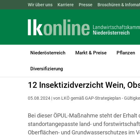
Landwirtschaftskammern:
Wir über uns
Karriere
Presse
ÖSTERREICH
Broschüren & Infomat
BGLD
KTN
Niederösterreich
Markt & Preise
Pflanzen
LK Niederösterreich
Förderungen
ÖPUL
Richtlinie
Diversifizierung
12 Insektizidverzicht Wein, O
05.08.2024 | von LKÖ gemäß GAP-Strategieplan - Gültigke
Bei dieser ÖPUL-Maßnahme steht der Erhalt de
standortangepasste land- und forstwirtschaf
Oberflächen- und Grundwasserschutzes im V