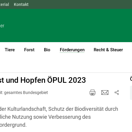
erial
NÖ
Kontakt
OÖ
SBG
STMK
TIROL
VBG
WIEN
Tiere
Forst
Bio
Förderungen
Recht & Steuer
(current)1
bst und Hopfen ÖPUL 2023
it: gesamtes Bundesgebiet
r Kulturlandschaft, Schutz der Biodiversität durch
tliche Nutzung sowie Verbesserung des
ordergrund.