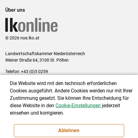
Über uns
© 2026 noe.lko.at
Landwirtschaftskammer Niederösterreich
Wiener Straße 64, 3100 St. Pölten
Telefon: +43 (0)5 0259
E-Mail:
office@lk-noe.at
Die Website wird mit den technisch erforderlichen
Impressum
|
Kontakt
|
Datenschutzerklärung
|
Barrierefreiheit
|
Cookies ausgeführt. Andere Cookies werden nur mit Ihrer
Cookie-Einstellungen
Zustimmung gesetzt. Sie können Ihre Entscheidung für
diese Website in den
Cookie-Einstellungen
jederzeit
einsehen und korrigieren.
NEWSLETTER
Ablehnen