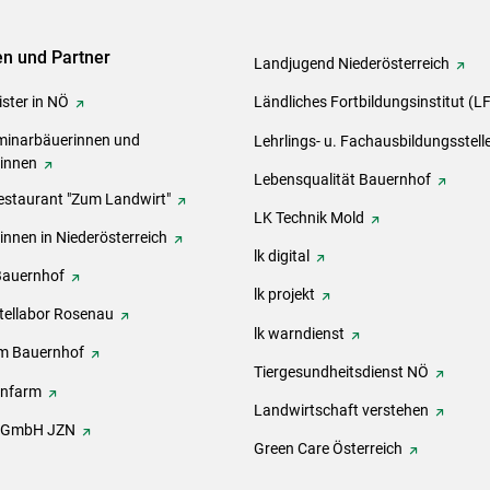
ven und Partner
Landjugend Niederösterreich
ster in NÖ
Ländliches Fortbildungsinstitut (L
inarbäuerinnen und
Lehrlings- u. Fachausbildungsstell
rinnen
Lebensqualität Bauernhof
estaurant "Zum Landwirt"
LK Technik Mold
innen in Niederösterreich
lk digital
Bauernhof
lk projekt
tellabor Rosenau
lk warndienst
m Bauernhof
Tiergesundheitsdienst NÖ
onfarm
Landwirtschaft verstehen
h GmbH JZN
Green Care Österreich