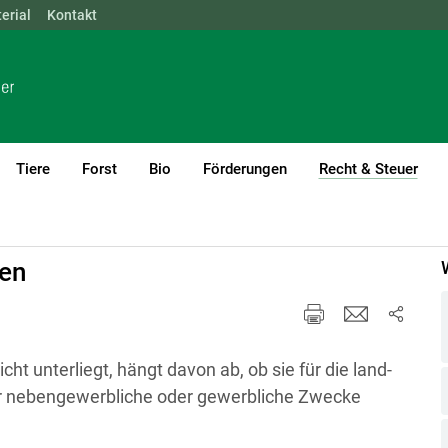
erial
NÖ
Kontakt
OÖ
SBG
STMK
TIROL
VBG
WIEN
Tiere
Forst
Bio
Förderungen
Recht & Steuer
(cur
be
Land- und forstwirtschaftliche Nebengewerbe
en
t unterliegt, hängt davon ab, ob sie für die land-
für nebengewerbliche oder gewerbliche Zwecke