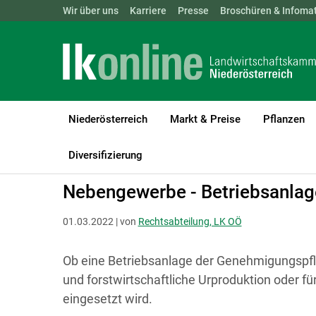
Landwirtschaftskammern:
Wir über uns
Karriere
Presse
ÖSTERREICH
Broschüren & Infomat
BGLD
KTN
Niederösterreich
Markt & Preise
Pflanzen
LK Niederösterreich
Recht & Steuer
Landwirtschaft und Gewer
Diversifizierung
Nebengewerbe - Betriebsanlag
01.03.2022 | von
Rechtsabteilung, LK OÖ
Ob eine Betriebsanlage der Genehmigungspflich
und forstwirtschaftliche Urproduktion oder 
eingesetzt wird.