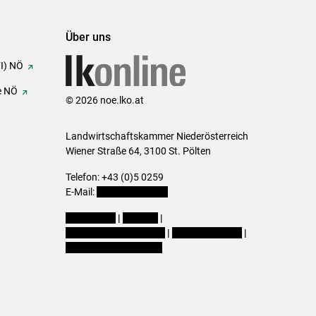
Über uns
FI) NÖ
e NÖ
© 2026 noe.lko.at
Landwirtschaftskammer Niederösterreich
Wiener Straße 64, 3100 St. Pölten
Telefon: +43 (0)5 0259
E-Mail:
office@lk-noe.at
Impressum
|
Kontakt
|
Datenschutzerklärung
|
Barrierefreiheit
|
Cookie-Einstellungen