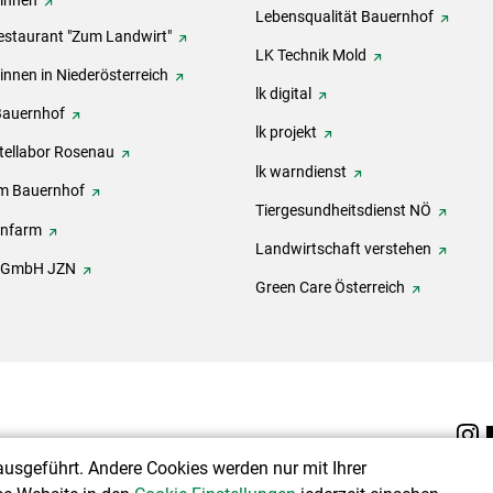
rinnen
Lebensqualität Bauernhof
estaurant "Zum Landwirt"
LK Technik Mold
innen in Niederösterreich
lk digital
Bauernhof
lk projekt
tellabor Rosenau
lk warndienst
m Bauernhof
Tiergesundheitsdienst NÖ
onfarm
Landwirtschaft verstehen
h GmbH JZN
Green Care Österreich
ausgeführt. Andere Cookies werden nur mit Ihrer