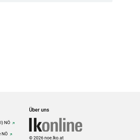
Über uns
FI) NÖ
e NÖ
© 2026 noe.lko.at