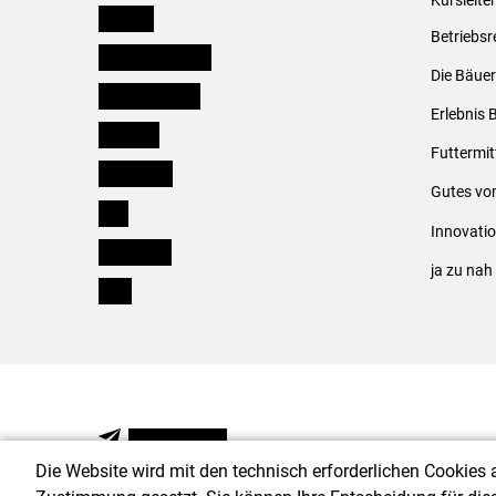
Kursleite
Kärnten
Betriebsr
Niederösterreich
Die Bäuer
Oberösterreich
Erlebnis 
Salzburg
Futtermit
Steiermark
Gutes vo
Tirol
Innovati
Vorarlberg
ja zu na
Wien
NEWSLETTER
Die Website wird mit den technisch erforderlichen Cookies 