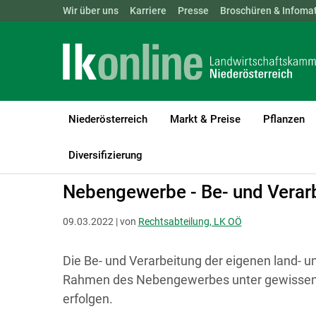
Landwirtschaftskammern:
Wir über uns
Karriere
Presse
ÖSTERREICH
Broschüren & Infomat
BGLD
KTN
Niederösterreich
Markt & Preise
Pflanzen
LK Niederösterreich
Recht & Steuer
Landwirtschaft und Gewer
Diversifizierung
Nebengewerbe - Be- und Verar
09.03.2022 | von
Rechtsabteilung, LK OÖ
Die Be- und Verarbeitung der eigenen land- u
Rahmen des Nebengewerbes unter gewissen
erfolgen.