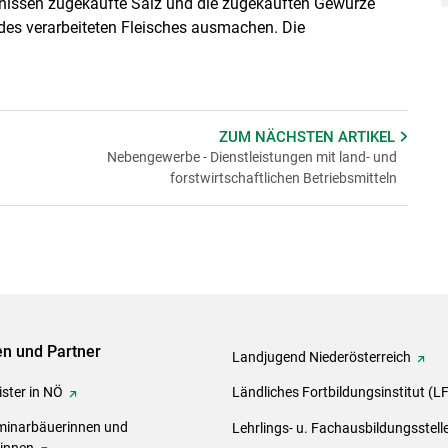
ugnissen zugekaufte Salz und die zugekauften Gewürze
tes des verarbeiteten Fleisches ausmachen. Die
ZUM NÄCHSTEN
ARTIKEL
Nebengewerbe - Dienstleistungen mit land- und
forstwirtschaftlichen Betriebsmitteln
ven und Partner
Landjugend Niederösterreich
ster in NÖ
Ländliches Fortbildungsinstitut (L
inarbäuerinnen und
Lehrlings- u. Fachausbildungsstell