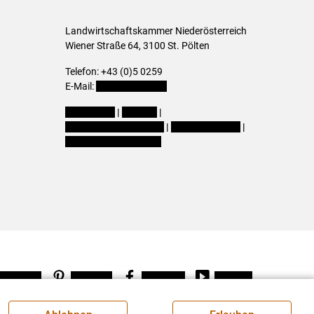
Landwirtschaftskammer Niederösterreich
Wiener Straße 64, 3100 St. Pölten
Telefon: +43 (0)5 0259
E-Mail:
office@lk-noe.at
Impressum
|
Kontakt
|
Datenschutzerklärung
|
Barrierefreiheit
|
Cookie-Einstellungen
Instagram
Pinterest
Facebook
Youtube