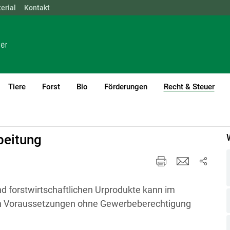
erial
NÖ
Kontakt
OÖ
SBG
STMK
TIROL
VBG
WIEN
Tiere
Forst
Bio
Förderungen
Recht & Steuer
(cur
be
Land- und forstwirtschaftliche Nebengewerbe
beitung
nd forstwirtschaftlichen Urprodukte kann im
 Voraussetzungen ohne Gewerbeberechtigung