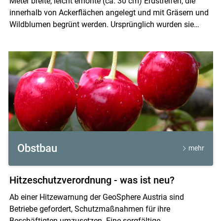
Meter breite, leicht erhöhte (ca. 30 cm) Erdstreifen, die
innerhalb von Ackerflächen angelegt und mit Gräsern und
Wildblumen begrünt werden. Ursprünglich wurden sie
entwickelt, um Nützlingen wie Laufkäfern, Spinnen und
anderen natürlichen Gegenspielern von Schädlingen einen
dauerhaften Lebensraum zu bieten.
Obstbau
mehr
Hitzeschutzverordnung - was ist neu?
Ab einer Hitzewarnung der GeoSphere Austria sind
Betriebe gefordert, Schutzmaßnahmen für ihre
Beschäftigten umzusetzen. Eine sorgfältige