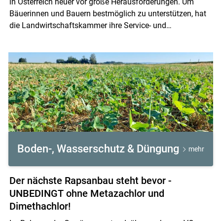
in Österreich heuer vor große Herausforderungen. Um
Bäuerinnen und Bauern bestmöglich zu unterstützen, hat
die Landwirtschaftskammer ihre Service- und
Informationsangebote gebündelt. Der folgende Überblick
bietet einen raschen Zugang zu wichtigen Informationen,
Fachbeiträgen und Unterstützungsmaßnahmen.
Boden-, Wasserschutz & Düngung
mehr
Der nächste Rapsanbau steht bevor -
UNBEDINGT ohne Metazachlor und
Dimethachlor!