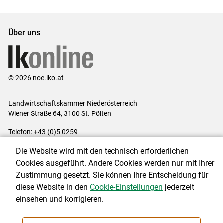
Über uns
© 2026 noe.lko.at
Landwirtschaftskammer Niederösterreich
Wiener Straße 64, 3100 St. Pölten
Telefon: +43 (0)5 0259
E-Mail:
office@lk-noe.at
Die Website wird mit den technisch erforderlichen
Impressum
|
Kontakt
|
Datenschutzerklärung
|
Barrierefreiheit
|
Cookies ausgeführt. Andere Cookies werden nur mit Ihrer
Cookie-Einstellungen
Zustimmung gesetzt. Sie können Ihre Entscheidung für
diese Website in den
Cookie-Einstellungen
jederzeit
einsehen und korrigieren.
NEWSLETTER