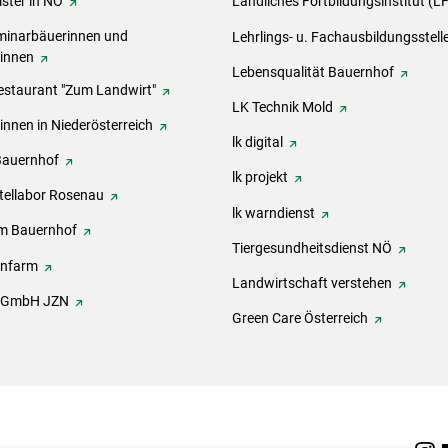
ster in NÖ
Ländliches Fortbildungsinstitut (L
inarbäuerinnen und
Lehrlings- u. Fachausbildungsstell
rinnen
Lebensqualität Bauernhof
estaurant "Zum Landwirt"
LK Technik Mold
innen in Niederösterreich
lk digital
Bauernhof
lk projekt
tellabor Rosenau
lk warndienst
m Bauernhof
Tiergesundheitsdienst NÖ
onfarm
Landwirtschaft verstehen
h GmbH JZN
Green Care Österreich