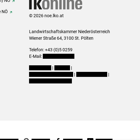
FI) NÖ
e NÖ
© 2026 noe.lko.at
Landwirtschaftskammer Niederösterreich
Wiener Straße 64, 3100 St. Pölten
Telefon: +43 (0)5 0259
E-Mail:
office@lk-noe.at
Impressum
|
Kontakt
|
Datenschutzerklärung
|
Barrierefreiheit
|
Cookie-Einstellungen