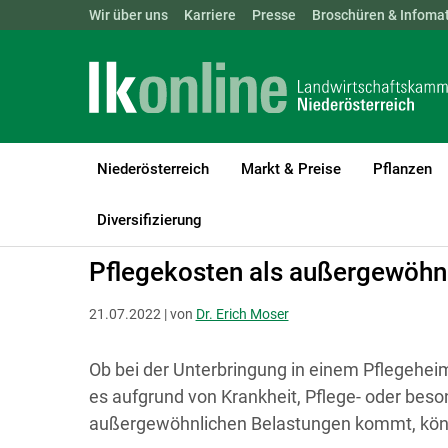
Landwirtschaftskammern:
Wir über uns
Karriere
Presse
ÖSTERREICH
Broschüren & Infomat
BGLD
KTN
Niederösterreich
Markt & Preise
Pflanzen
LK Niederösterreich
Recht & Steuer
Sozial- und Arbeitsrecht
Diversifizierung
Pflegekosten als außergewöhn
21.07.2022 | von
Dr. Erich Moser
Ob bei der Unterbringung in einem Pflegehei
es aufgrund von Krankheit, Pflege- oder beso
außergewöhnlichen Belastungen kommt, könn