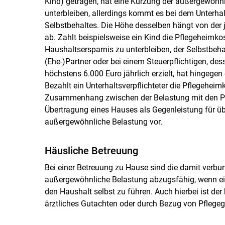
Kind) getragen, hat eine Kürzung der außergewöhn
unterbleiben, allerdings kommt es bei dem Unterhal
Selbstbehaltes. Die Höhe desselben hängt von der
ab. Zahlt beispielsweise ein Kind die Pflegeheimko
Haushaltsersparnis zu unterbleiben, der Selbstbeha
(Ehe-)Partner oder bei einem Steuerpflichtigen, de
höchstens 6.000 Euro jährlich erzielt, hat hingege
Bezahlt ein Unterhaltsverpflichteter die Pflegeheimk
Zusammenhang zwischen der Belastung mit den Pf
Übertragung eines Hauses als Gegenleistung für üb
außergewöhnliche Belastung vor.
Häusliche Betreuung
Bei einer Betreuung zu Hause sind die damit verbu
außergewöhnliche Belastung abzugsfähig, wenn ein b
den Haushalt selbst zu führen. Auch hierbei ist de
ärztliches Gutachten oder durch Bezug von Pflege