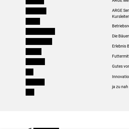
Österreich
ARGE Mei
Burgenland
ARGE Sem
Kursleite
Kärnten
Betriebsr
Niederösterreich
Die Bäuer
Oberösterreich
Erlebnis 
Salzburg
Futtermit
Steiermark
Gutes vo
Tirol
Innovati
Vorarlberg
ja zu na
Wien