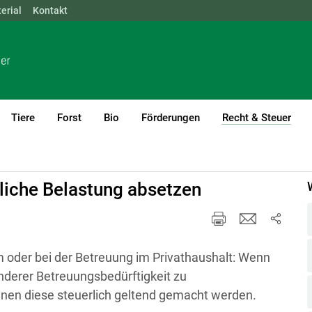
erial
NÖ
Kontakt
OÖ
SBG
STMK
TIROL
VBG
WIEN
Tiere
Forst
Bio
Förderungen
Recht & Steuer
(cur
Pflege
liche Belastung absetzen
m oder bei der Betreuung im Privathaushalt: Wenn
nderer Betreuungsbedürftigkeit zu
en diese steuerlich geltend gemacht werden.