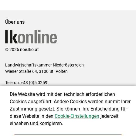
Über uns
© 2026 noe.lko.at
Landwirtschaftskammer Niederösterreich
Wiener Straße 64, 3100 St. Pölten
Telefon: +43 (0)5 0259
E-Mail:
office@lk-noe.at
Die Website wird mit den technisch erforderlichen
Impressum
|
Kontakt
|
Datenschutzerklärung
|
Barrierefreiheit
|
Cookies ausgeführt. Andere Cookies werden nur mit Ihrer
Cookie-Einstellungen
Zustimmung gesetzt. Sie können Ihre Entscheidung für
diese Website in den
Cookie-Einstellungen
jederzeit
einsehen und korrigieren.
NEWSLETTER