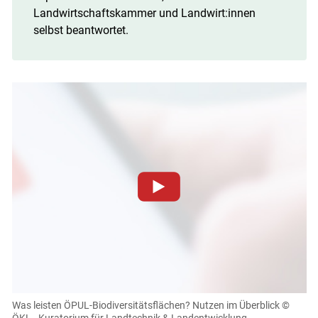
Landwirtschaftskammer und Landwirt:innen
selbst beantwortet.
Zum Abspielen von YouTube-Videos auf dieser Website
müssen Cookies gesetzt werden
.
Für weitere Informationen lesen Sie bitte unsere
Datenschutzerklärung
.Sie können Ihre Entscheidung für
diese Website in den Cookie-Einstellungen jederzeit
einsehen und korrigieren
Was leisten ÖPUL-Biodiversitätsflächen? Nutzen im Überblick
©
ÖKL - Kuratorium für Landtechnik & Landentwicklung