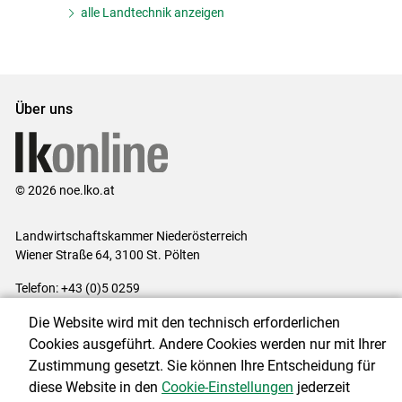
alle Landtechnik anzeigen
Über uns
© 2026 noe.lko.at
Landwirtschaftskammer Niederösterreich
Wiener Straße 64, 3100 St. Pölten
Telefon: +43 (0)5 0259
E-Mail:
office@lk-noe.at
Die Website wird mit den technisch erforderlichen
Impressum
|
Kontakt
|
Datenschutzerklärung
|
Barrierefreiheit
|
Cookies ausgeführt. Andere Cookies werden nur mit Ihrer
Cookie-Einstellungen
Zustimmung gesetzt. Sie können Ihre Entscheidung für
diese Website in den
Cookie-Einstellungen
jederzeit