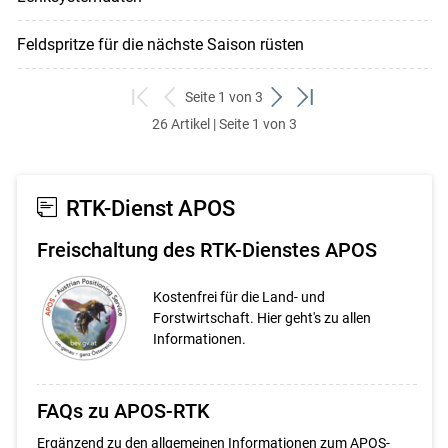
Feldspritze für die nächste Saison rüsten
Seite 1 von 3
zum
zurück
weiter
zum
26 Artikel | Seite 1 von 3
ersten
zum
zum
letzten
Set
vorigen
nächsten
Set
Set
Set
RTK-Dienst APOS
Freischaltung des RTK-Dienstes APOS
Kostenfrei für die Land- und
Forstwirtschaft. Hier geht's zu allen
Informationen.
FAQs zu APOS-RTK
Ergänzend zu den allgemeinen Informationen zum APOS-