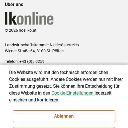
Über uns
© 2026 noe.lko.at
Landwirtschaftskammer Niederösterreich
Wiener Straße 64, 3100 St. Pölten
Telefon: +43 (0)5 0259
E-Mail:
office@lk-noe.at
Die Website wird mit den technisch erforderlichen
Impressum
|
Kontakt
|
Datenschutzerklärung
|
Barrierefreiheit
|
Cookies ausgeführt. Andere Cookies werden nur mit Ihrer
Cookie-Einstellungen
Zustimmung gesetzt. Sie können Ihre Entscheidung für
diese Website in den
Cookie-Einstellungen
jederzeit
einsehen und korrigieren.
NEWSLETTER
Ablehnen