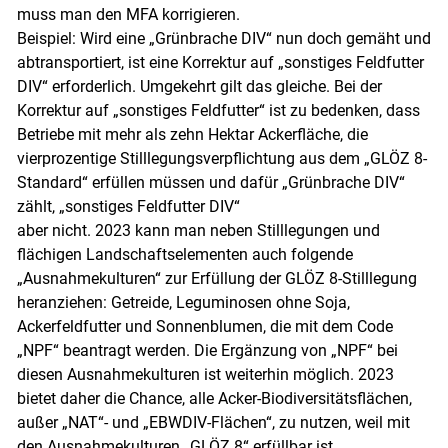
muss man den MFA korrigieren.
Beispiel: Wird eine „Grünbrache DIV“ nun doch gemäht und
abtransportiert, ist eine Korrektur auf „sonstiges Feldfutter
DIV“ erforderlich. Umgekehrt gilt das gleiche. Bei der
Korrektur auf „sonstiges Feldfutter“ ist zu bedenken, dass
Betriebe mit mehr als zehn Hektar Ackerfläche, die
vierprozentige Stilllegungsverpflichtung aus dem „GLÖZ 8-
Standard“ erfüllen müssen und dafür „Grünbrache DIV“
zählt, „sonstiges Feldfutter DIV“
aber nicht. 2023 kann man neben Stilllegungen und
flächigen Landschaftselementen auch folgende
„Ausnahmekulturen“ zur Erfüllung der GLÖZ 8-Stilllegung
heranziehen: Getreide, Leguminosen ohne Soja,
Ackerfeldfutter und Sonnenblumen, die mit dem Code
„NPF“ beantragt werden. Die Ergänzung von „NPF“ bei
diesen Ausnahmekulturen ist weiterhin möglich. 2023
bietet daher die Chance, alle Acker-Biodiversitätsflächen,
außer „NAT“- und „EBWDIV-Flächen“, zu nutzen, weil mit
den Ausnahmekulturen „GLÖZ 8“ erfüllbar ist.