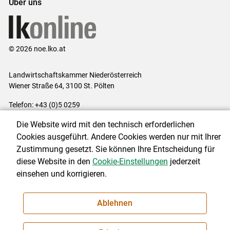
Über uns
© 2026 noe.lko.at
Landwirtschaftskammer Niederösterreich
Wiener Straße 64, 3100 St. Pölten
Telefon: +43 (0)5 0259
E-Mail:
office@lk-noe.at
Die Website wird mit den technisch erforderlichen
Impressum
|
Kontakt
|
Datenschutzerklärung
|
Barrierefreiheit
|
Cookies ausgeführt. Andere Cookies werden nur mit Ihrer
Cookie-Einstellungen
Zustimmung gesetzt. Sie können Ihre Entscheidung für
diese Website in den
Cookie-Einstellungen
jederzeit
einsehen und korrigieren.
NEWSLETTER
Ablehnen