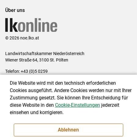
Über uns
© 2026 noe.lko.at
Landwirtschaftskammer Niederösterreich
Wiener Straße 64, 3100 St. Pölten
Telefon: +43 (0)5 0259
E-Mail:
office@lk-noe.at
Die Website wird mit den technisch erforderlichen
Impressum
|
Kontakt
|
Datenschutzerklärung
|
Barrierefreiheit
|
Cookies ausgeführt. Andere Cookies werden nur mit Ihrer
Cookie-Einstellungen
Zustimmung gesetzt. Sie können Ihre Entscheidung für
diese Website in den
Cookie-Einstellungen
jederzeit
einsehen und korrigieren.
NEWSLETTER
Ablehnen