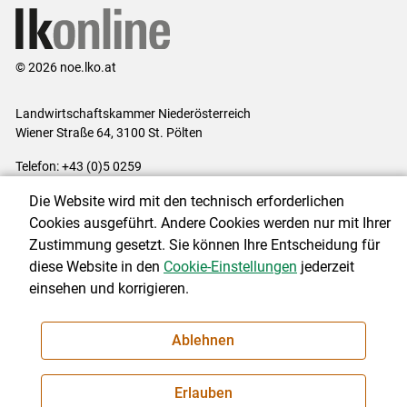
© 2026 noe.lko.at
Landwirtschaftskammer Niederösterreich
Wiener Straße 64, 3100 St. Pölten
Telefon: +43 (0)5 0259
E-Mail:
office@lk-noe.at
Die Website wird mit den technisch erforderlichen
Impressum
|
Kontakt
|
Datenschutzerklärung
|
Barrierefreiheit
|
Cookies ausgeführt. Andere Cookies werden nur mit Ihrer
Cookie-Einstellungen
Zustimmung gesetzt. Sie können Ihre Entscheidung für
diese Website in den
Cookie-Einstellungen
jederzeit
einsehen und korrigieren.
NEWSLETTER
Ablehnen
Erlauben