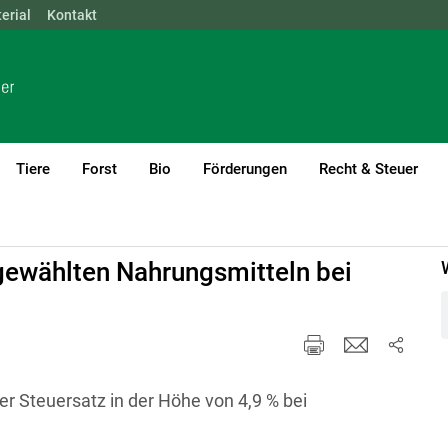
erial
NÖ
Kontakt
OÖ
SBG
STMK
TIROL
VBG
WIEN
Tiere
Forst
Bio
Förderungen
Recht & Steuer
orneuburg
Aktuelle Information
ewählten Nahrungsmitteln bei
gter Steuersatz in der Höhe von 4,9 % bei