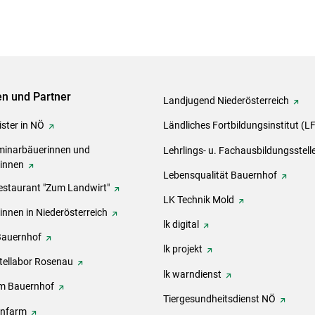
ven und Partner
Landjugend Niederösterreich
ster in NÖ
Ländliches Fortbildungsinstitut (L
inarbäuerinnen und
Lehrlings- u. Fachausbildungsstell
rinnen
Lebensqualität Bauernhof
estaurant "Zum Landwirt"
LK Technik Mold
innen in Niederösterreich
lk digital
Bauernhof
lk projekt
tellabor Rosenau
lk warndienst
m Bauernhof
Tiergesundheitsdienst NÖ
onfarm