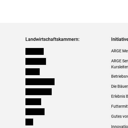
Landwirtschaftskammern:
Initiati
Österreich
ARGE Mei
Burgenland
ARGE Sem
Kursleite
Kärnten
Betriebsr
Niederösterreich
Die Bäuer
Oberösterreich
Erlebnis 
Salzburg
Futtermit
Steiermark
Gutes vo
Tirol
Innovati