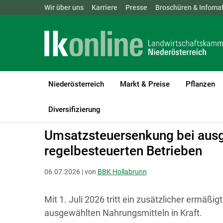
Landwirtschaftskammern:
Wir über uns
Karriere
Presse
ÖSTERREICH
Broschüren & Infomat
BGLD
KTN
Niederösterreich
Markt & Preise
Pflanzen
LK Niederösterreich
Bezirksbauernkammer
Hollabrunn und K
Diversifizierung
Umsatzsteuersenkung bei ausg
regelbesteuerten Betrieben
06.07.2026 | von
BBK Hollabrunn
Mit 1. Juli 2026 tritt ein zusätzlicher ermäßi
ausgewählten Nahrungsmitteln in Kraft.