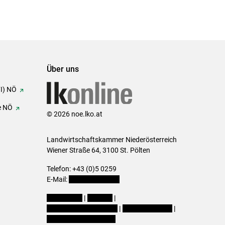
Über uns
FI) NÖ
e NÖ
© 2026 noe.lko.at
Landwirtschaftskammer Niederösterreich
Wiener Straße 64, 3100 St. Pölten
Telefon: +43 (0)5 0259
E-Mail:
office@lk-noe.at
Impressum
|
Kontakt
|
Datenschutzerklärung
|
Barrierefreiheit
|
Cookie-Einstellungen