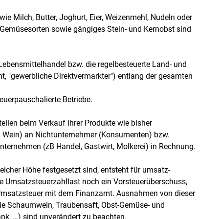
ie Milch, Butter, Joghurt, Eier, Weizenmehl, Nudeln oder
n Gemüsesorten sowie gängiges Stein- und Kernobst sind
Lebensmittelhandel bzw. die regelbesteuerte Land- und
ht, "gewerbliche Direktvermarkter") entlang der gesamten
euerpauschalierte Betriebe.
ellen beim Verkauf ihrer Produkte wie bisher
bei Wein) an Nichtunternehmer (Konsumenten) bzw.
nternehmen (zB Handel, Gastwirt, Molkerei) in Rechnung.
eicher Höhe festgesetzt sind, entsteht für umsatz-
ne Umsatzsteuerzahllast noch ein Vorsteuerüberschuss,
r Umsatzsteuer mit dem Finanzamt. Ausnahmen von dieser
ie Schaumwein, Traubensaft, Obst-Gemüse- und
nk, …) sind unverändert zu beachten.