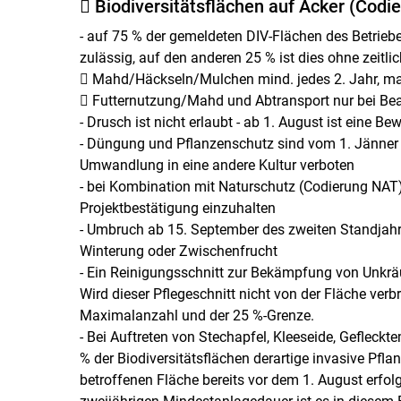
 Biodiversitätsflächen auf Acker (Codi
- auf 75 % der gemeldeten DIV-Flächen des Betrieb
zulässig, auf den anderen 25 % ist dies ohne zeitl
 Mahd/Häckseln/Mulchen mind. jedes 2. Jahr, max
 Futternutzung/Mahd und Abtransport nur bei Bean
- Drusch ist nicht erlaubt - ab 1. August ist eine 
- Düngung und Pflanzenschutz sind vom 1. Jänner
Umwandlung in eine andere Kultur verboten
- bei Kombination mit Naturschutz (Codierung NAT) 
Projektbestätigung einzuhalten
- Umbruch ab 15. September des zweiten Standjahr
Winterung oder Zwischenfrucht
- Ein Reinigungsschnitt zur Bekämpfung von Unkräu
Wird dieser Pflegeschnitt nicht von der Fläche verb
Maximalanzahl und der 25 %-Grenze.
- Bei Auftreten von Stechapfel, Kleeseide, Gefleck
% der Biodiversitätsflächen derartige invasive Pfl
betroffenen Fläche bereits vor dem 1. August erfo