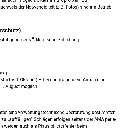
all auch möglich, öfters als 2 x pro Jahr zu
Skip to main content
chweis der Notwendigkeit (z.B. Fotos) sind am Betrieb
rschutz)
bestätigung der NÖ Naturschutzabteilung
ssig
 Mai bis 1.Oktober) – bei nachfolgendem Anbau einer
 1. August möglich
daten eine verwaltungstechnische Überprüfung bestimmter
zu „auffälligen“ Schlägen erfolgen seitens der AMA per e-
en werden auch als Plausibilitätsfehler beim