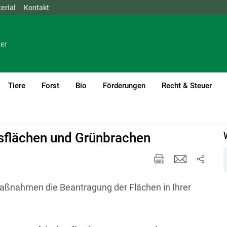
erial
NÖ
Kontakt
OÖ
SBG
STMK
TIROL
VBG
WIEN
Tiere
Forst
Bio
Förderungen
Recht & Steuer
orneuburg
Aktuelle Information
tsflächen und Grünbrachen
maßnahmen die Beantragung der Flächen in Ihrer