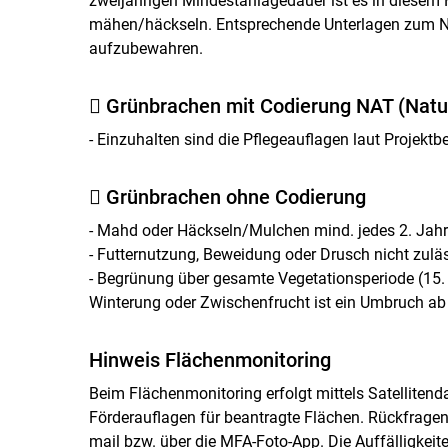
zweijährigen Mindestanlagedauer ist es in diesem F
mähen/häckseln. Entsprechende Unterlagen zum Na
aufzubewahren.
 Grünbrachen mit Codierung NAT (Natu
- Einzuhalten sind die Pflegeauflagen laut Projekt
 Grünbrachen ohne Codierung
- Mahd oder Häckseln/Mulchen mind. jedes 2. Jahr
- Futternutzung, Beweidung oder Drusch nicht zulä
- Begrünung über gesamte Vegetationsperiode (15.
Winterung oder Zwischenfrucht ist ein Umbruch ab
Hinweis Flächenmonitoring
Beim Flächenmonitoring erfolgt mittels Satelliten
Förderauflagen für beantragte Flächen. Rückfragen 
mail bzw. über die MFA-Foto-App. Die Auffälligkeit