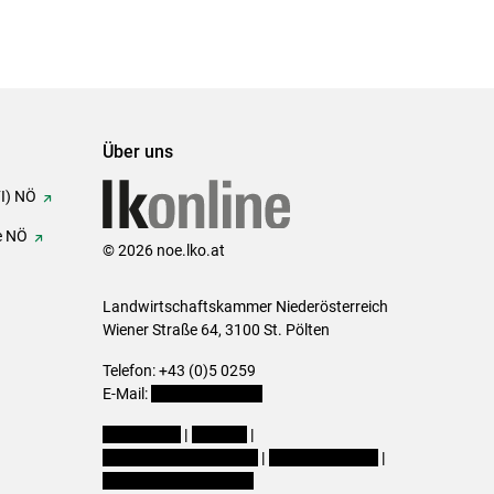
Über uns
FI) NÖ
e NÖ
© 2026 noe.lko.at
Landwirtschaftskammer Niederösterreich
Wiener Straße 64, 3100 St. Pölten
Telefon: +43 (0)5 0259
E-Mail:
office@lk-noe.at
Impressum
|
Kontakt
|
Datenschutzerklärung
|
Barrierefreiheit
|
Cookie-Einstellungen