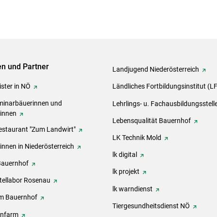
ven und Partner
Landjugend Niederösterreich
ster in NÖ
Ländliches Fortbildungsinstitut (L
inarbäuerinnen und
Lehrlings- u. Fachausbildungsstell
rinnen
Lebensqualität Bauernhof
estaurant "Zum Landwirt"
LK Technik Mold
innen in Niederösterreich
lk digital
Bauernhof
lk projekt
tellabor Rosenau
lk warndienst
m Bauernhof
Tiergesundheitsdienst NÖ
onfarm