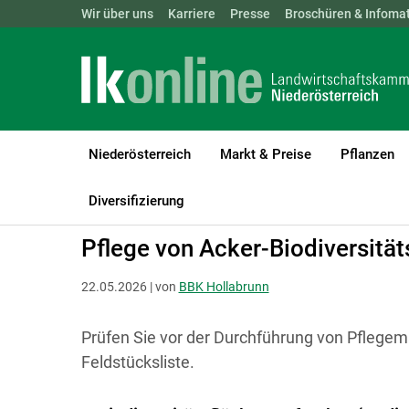
Landwirtschaftskammern:
Wir über uns
Karriere
Presse
ÖSTERREICH
Broschüren & Infomat
BGLD
KTN
Niederösterreich
Markt & Preise
Pflanzen
LK Niederösterreich
Bezirksbauernkammer
Hollabrunn und K
Diversifizierung
Pflege von Acker-Biodiversitä
22.05.2026 | von
BBK Hollabrunn
Prüfen Sie vor der Durchführung von Pflege
Feldstücksliste.