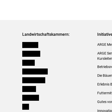
Landwirtschaftskammern:
Initiati
Österreich
ARGE Mei
Burgenland
ARGE Sem
Kursleite
Kärnten
Betriebsr
Niederösterreich
Die Bäuer
Oberösterreich
Erlebnis 
Salzburg
Futtermit
Steiermark
Gutes vo
Tirol
Innovati