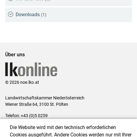
Downloads
(1)
Über uns
© 2026 noe.lko.at
Landwirtschaftskammer Niederösterreich
Wiener Straße 64, 3100 St. Pölten
Telefon: +43 (0)5 0259
E-Mail:
office@lk-noe.at
Die Website wird mit den technisch erforderlichen
Impressum
|
Kontakt
|
Datenschutzerklärung
|
Barrierefreiheit
|
Cookies ausgeführt. Andere Cookies werden nur mit Ihrer