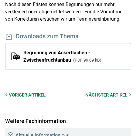
Nach diesen Fristen können Begrünungen nur mehr
verkleinert oder abgemeldet werden. Für die Vornahme
von Korrekturen ersuchen wir um Terminvereinbarung.
Downloads zum Thema
Begrünung von Ackerflächen -
Zwischenfruchtanbau
PDF
99,09 kB
Skip to main content
VORIGER
ARTIKEL
NÄCHSTER
ARTIKEL
Weitere Fachinformation
Aktuelle Information
(39)