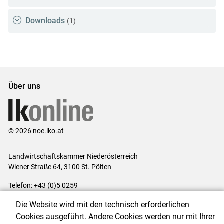
Downloads
(1)
Über uns
© 2026 noe.lko.at
Landwirtschaftskammer Niederösterreich
Wiener Straße 64, 3100 St. Pölten
Telefon: +43 (0)5 0259
E-Mail:
office@lk-noe.at
Die Website wird mit den technisch erforderlichen
Impressum
|
Kontakt
|
Datenschutzerklärung
|
Barrierefreiheit
|
Cookies ausgeführt. Andere Cookies werden nur mit Ihrer